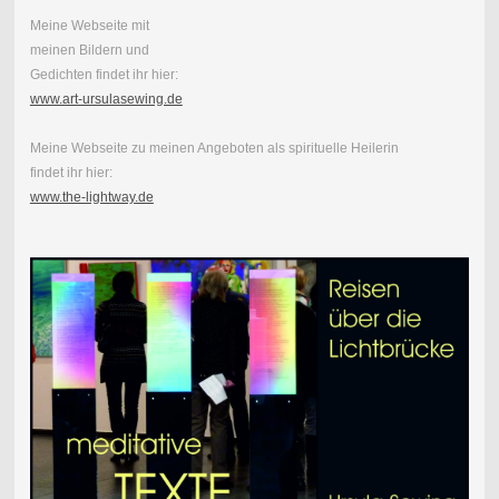
Meine Webseite mit
meinen Bildern und
Gedichten findet ihr hier:
www.art-ursulasewing.de
Meine Webseite zu meinen Angeboten als spirituelle Heilerin
findet ihr hier:
www.the-lightway.de