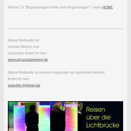
Meine CD "Begegnungen hinter dem Regenbogen" - siehe
HOME
Meine Webseite mit
meinen Bildern und
Gedichten findet ihr hier:
www.art-ursulasewing.de
Meine Webseite zu meinen Angeboten als spirituelle Heilerin
findet ihr hier:
www.the-lightway.de