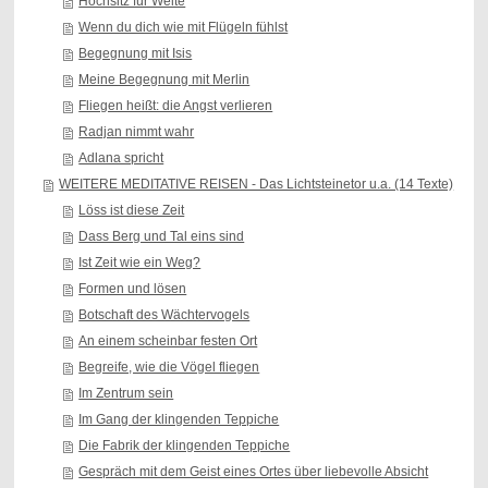
Hochsitz für Weite
Wenn du dich wie mit Flügeln fühlst
Begegnung mit Isis
Meine Begegnung mit Merlin
Fliegen heißt: die Angst verlieren
Radjan nimmt wahr
Adlana spricht
WEITERE MEDITATIVE REISEN - Das Lichtsteinetor u.a. (14 Texte)
Löss ist diese Zeit
Dass Berg und Tal eins sind
Ist Zeit wie ein Weg?
Formen und lösen
Botschaft des Wächtervogels
An einem scheinbar festen Ort
Begreife, wie die Vögel fliegen
Im Zentrum sein
Im Gang der klingenden Teppiche
Die Fabrik der klingenden Teppiche
Gespräch mit dem Geist eines Ortes über liebevolle Absicht