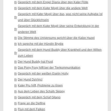
Gespräch mit dem Engel Diana über den Kater Flöte
Gespräch mit dem Kater Mogli über die andere Welt
Gespräch mit Kater Mogli über das, was nicht seine Aufgabe ist
und über Glücklichsein
Gespräch mit dem Kater Mogli über seine Entwicklung in der
anderen Welt
Die Stimme des Universums spricht über die Katze Hazel
Ich spreche mit der Hündin Brydie
Gespräch mit dem Hund Buddy über Krankheit und den Willen
zum Leben
Der Hund Buddy hat Frust
Das Pony Foxy hilft bei der Tierkommunikation
Gespräch mit der weißen Eselin Holly
Der Hund DaVinci
Kater Pru hilft, Probleme zu lösen
Aus dem Leben des Schafs Skippy
Gespräch mit dem Schaf Gitano
Frage an die Delfine
Flug mit dem Falken