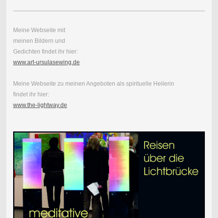
Meine Webseite mit
meinen Bildern und
Gedichten findet ihr hier:
www.art-ursulasewing.de
Meine Webseite zu meinen Angeboten als spirituelle Heilerin
findet ihr hier:
www.the-lightway.de