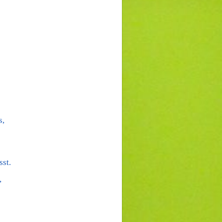
s,
sst.
,