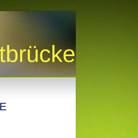
htbrücke
VE