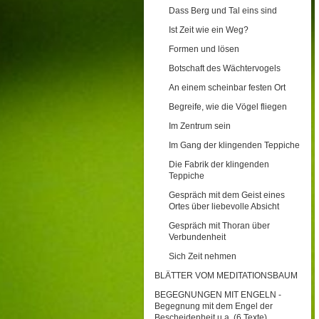
Dass Berg und Tal eins sind
Ist Zeit wie ein Weg?
Formen und lösen
Botschaft des Wächtervogels
An einem scheinbar festen Ort
Begreife, wie die Vögel fliegen
Im Zentrum sein
Im Gang der klingenden Teppiche
Die Fabrik der klingenden
Teppiche
Gespräch mit dem Geist eines
Ortes über liebevolle Absicht
Gespräch mit Thoran über
Verbundenheit
Sich Zeit nehmen
BLÄTTER VOM MEDITATIONSBAUM
BEGEGNUNGEN MIT ENGELN -
Begegnung mit dem Engel der
Bescheidenheit u.a. (6 Texte)