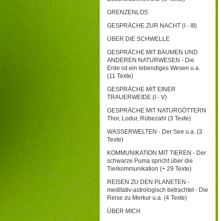
GRENZENLOS
GESPRÄCHE ZUR NACHT (I - III)
ÜBER DIE SCHWELLE
GESPRÄCHE MIT BÄUMEN UND
ANDEREN NATURWESEN - Die
Erde ist ein lebendiges Wesen u.a.
(11 Texte)
GESPRÄCHE MIT EINER
TRAUERWEIDE (I - V)
GESPRÄCHE MIT NATURGÖTTERN
Thor, Lodur, Rübezahl (3 Texte)
WASSERWELTEN - Der See u.a. (3
Texte)
KOMMUNIKATION MIT TIEREN - Der
schwarze Puma spricht über die
Tierkommunikation (+ 29 Texte)
REISEN ZU DEN PLANETEN -
meditativ-astrologisch betrachtet - Die
Reise zu Merkur u.a. (4 Texte)
ÜBER MICH