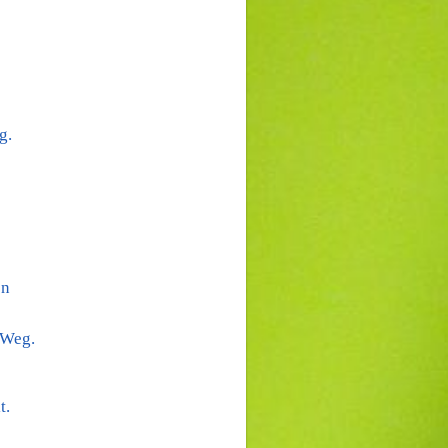
g.
en
 Weg.
t.