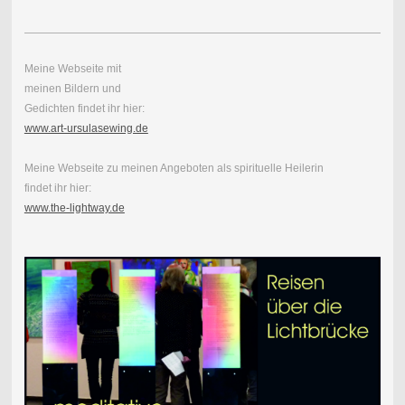
Meine Webseite mit
meinen Bildern und
Gedichten findet ihr hier:
www.art-ursulasewing.de
Meine Webseite zu meinen Angeboten als spirituelle Heilerin
findet ihr hier:
www.the-lightway.de