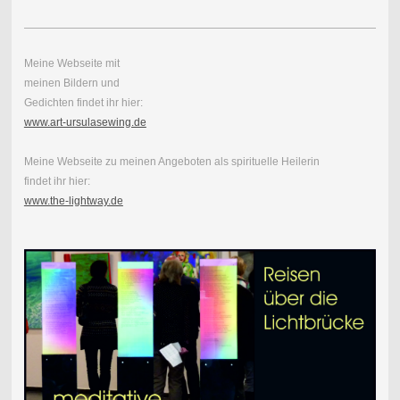
Meine Webseite mit
meinen Bildern und
Gedichten findet ihr hier:
www.art-ursulasewing.de
Meine Webseite zu meinen Angeboten als spirituelle Heilerin
findet ihr hier:
www.the-lightway.de