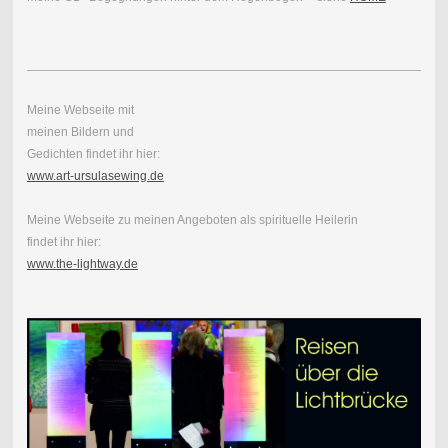
Meine Webseite mit
meinen Bildern und
Gedichten findet ihr hier:
www.art-ursulasewing.de
Meine Webseite zu meinen Angeboten als spirituelle Heilerin
findet ihr hier:
www.the-lightway.de