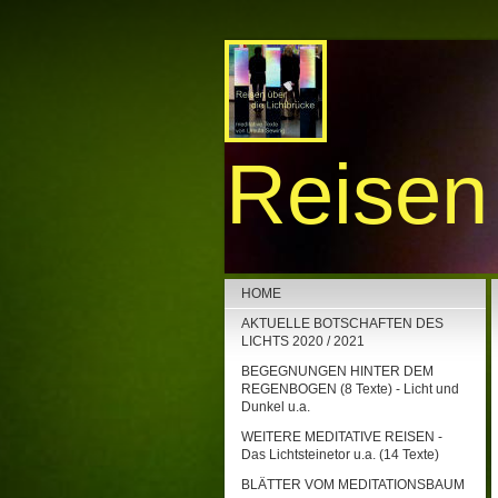
Reisen 
HOME
AKTUELLE BOTSCHAFTEN DES
LICHTS 2020 / 2021
BEGEGNUNGEN HINTER DEM
REGENBOGEN (8 Texte) - Licht und
Dunkel u.a.
WEITERE MEDITATIVE REISEN -
Das Lichtsteinetor u.a. (14 Texte)
BLÄTTER VOM MEDITATIONSBAUM