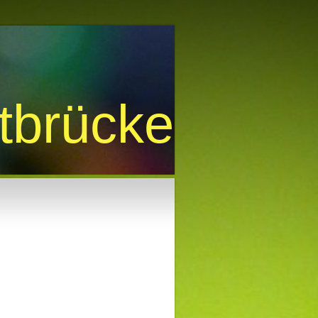
htbrücke