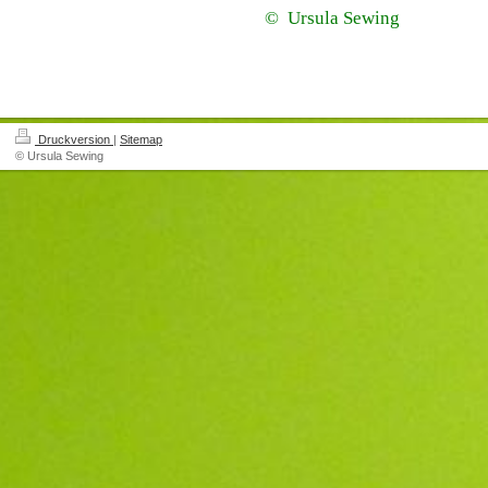
©
Ursula Sewing
Druckversion
|
Sitemap
© Ursula Sewing