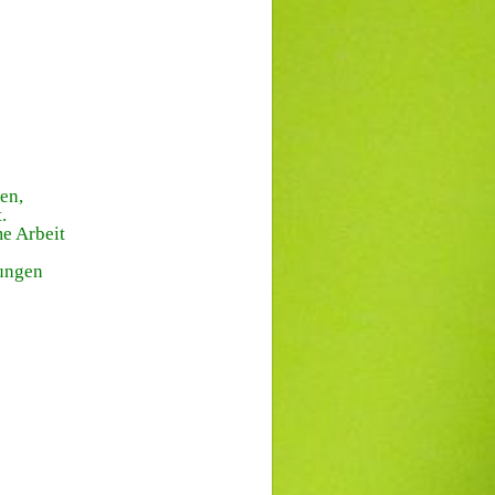
en,
.
e Arbeit
kungen