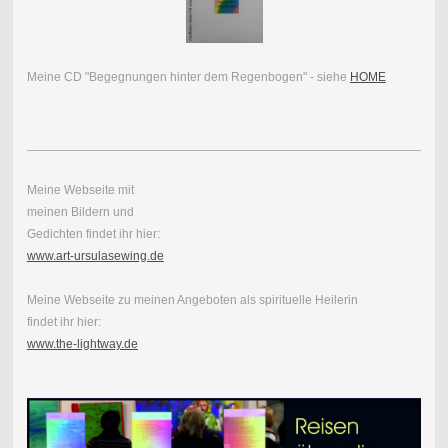
Meine CD "Begegnungen hinter dem Regenbogen" - siehe
HOME
Meine Webseite mit
meinen Bildern und
Gedichten findet ihr hier:
www.art-ursulasewing.de
Meine Webseite zu meinen Angeboten als spirituelle Heilerin
findet ihr hier:
www.the-lightway.de