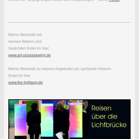
Meine Webseite mit
meinen Bildern und
Gedichten findet ihr hier:
www.art-ursulasewing.de
Meine Webseite zu meinen Angeboten als spirituelle Heilerin
findet ihr hier:
www.the-lightway.de