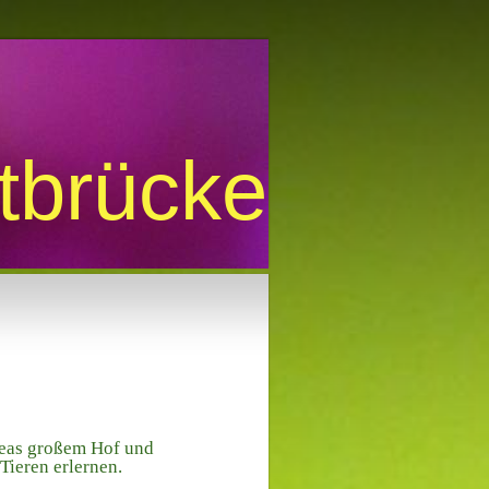
htbrücke
reas großem Hof und
Tieren erlernen.