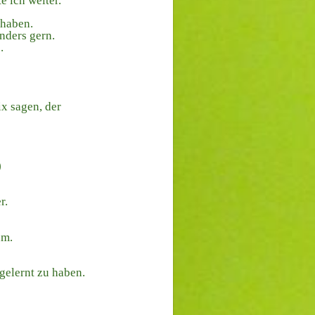
e ich weiter.
 haben.
nders gern.
.
x sagen, der
)
r.
um.
gelernt zu haben.