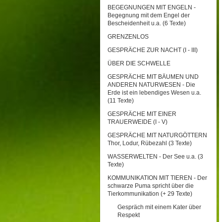
BEGEGNUNGEN MIT ENGELN -
Begegnung mit dem Engel der
Bescheidenheit u.a. (6 Texte)
GRENZENLOS
GESPRÄCHE ZUR NACHT (I - III)
ÜBER DIE SCHWELLE
GESPRÄCHE MIT BÄUMEN UND
ANDEREN NATURWESEN - Die
Erde ist ein lebendiges Wesen u.a.
(11 Texte)
GESPRÄCHE MIT EINER
TRAUERWEIDE (I - V)
GESPRÄCHE MIT NATURGÖTTERN
Thor, Lodur, Rübezahl (3 Texte)
WASSERWELTEN - Der See u.a. (3
Texte)
KOMMUNIKATION MIT TIEREN - Der
schwarze Puma spricht über die
Tierkommunikation (+ 29 Texte)
Gespräch mit einem Kater über
Respekt