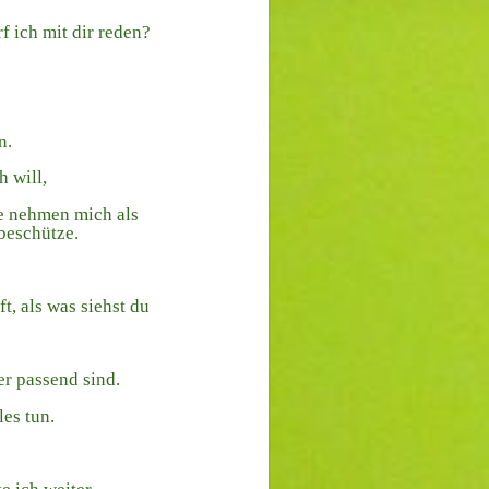
rf ich mit dir reden?
n.
h will,
ie nehmen mich als
 beschütze.
, als was siehst du
er passend sind.
les tun.