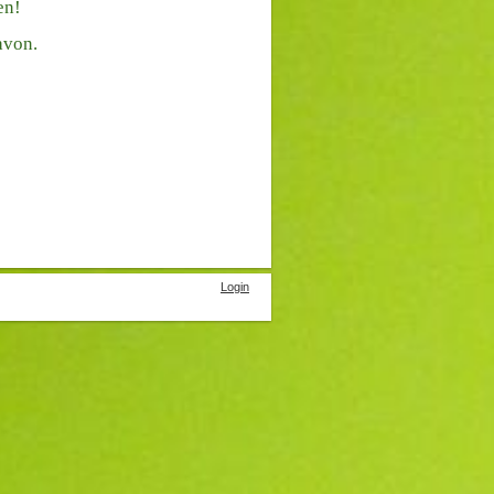
en!
avon.
Login