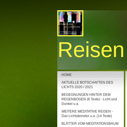
Reisen 
HOME
AKTUELLE BOTSCHAFTEN DES
LICHTS 2020 / 2021
BEGEGNUNGEN HINTER DEM
REGENBOGEN (8 Texte) - Licht und
Dunkel u.a.
WEITERE MEDITATIVE REISEN -
Das Lichtsteinetor u.a. (14 Texte)
BLÄTTER VOM MEDITATIONSBAUM