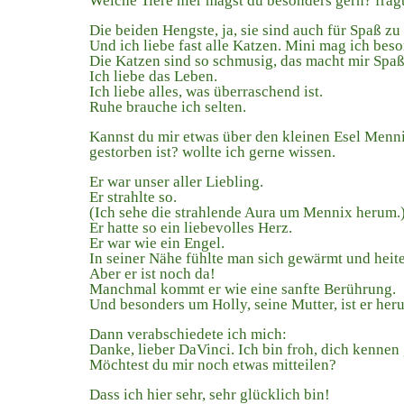
Welche Tiere hier magst du besonders gern? fragt
Die beiden Hengste, ja, sie sind auch für Spaß zu
Und ich liebe fast alle Katzen. Mini mag ich beso
Die Katzen sind so schmusig, das macht mir Spaß
Ich liebe das Leben.
Ich liebe alles, was überraschend ist.
Ruhe brauche ich selten.
Kannst du mir etwas über den kleinen Esel Menni
gestorben ist? wollte ich gerne wissen.
Er war unser aller Liebling.
Er strahlte so.
(Ich sehe die strahlende Aura um Mennix herum.
Er hatte so ein liebevolles Herz.
Er war wie ein Engel.
In seiner Nähe fühlte man sich gewärmt und heite
Aber er ist noch da!
Manchmal kommt er wie eine sanfte Berührung.
Und besonders um Holly, seine Mutter, ist er her
Dann verabschiedete ich mich:
Danke, lieber DaVinci. Ich bin froh, dich kennen 
Möchtest du mir noch etwas mitteilen?
Dass ich hier sehr, sehr glücklich bin!