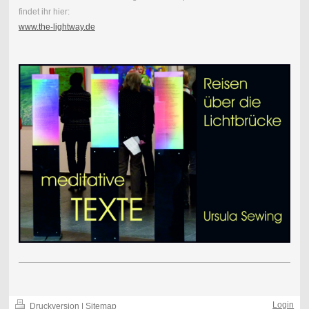
findet ihr hier:
www.the-lightway.de
Login
Druckversion
|
Sitemap