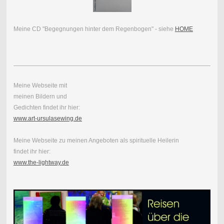
Meine CD "Begegnungen hinter dem Regenbogen" - siehe
HOME
Meine Webseite mit
meinen Bildern und
Gedichten findet ihr hier:
www.art-ursulasewing.de
Meine Webseite zu meinen Angeboten als spirituelle Heilerin
findet ihr hier:
www.the-lightway.de