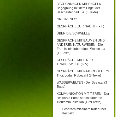
BEGEGNUNGEN MIT ENGELN -
Begegnung mit dem Engel der
Bescheidenheit u.a. (6 Texte)
GRENZENLOS
GESPRÄCHE ZUR NACHT (I - III)
ÜBER DIE SCHWELLE
GESPRÄCHE MIT BÄUMEN UND
ANDEREN NATURWESEN - Die
Erde ist ein lebendiges Wesen u.a.
(11 Texte)
GESPRÄCHE MIT EINER
TRAUERWEIDE (I - V)
GESPRÄCHE MIT NATURGÖTTERN
Thor, Lodur, Rübezahl (3 Texte)
WASSERWELTEN - Der See u.a. (3
Texte)
KOMMUNIKATION MIT TIEREN - Der
schwarze Puma spricht über die
Tierkommunikation (+ 29 Texte)
Gespräch mit einem Kater über
Respekt