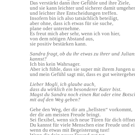
Das verstärkt dann ihre Gefühle und ihre Ziele,
und sie kann leichter und sicherer damit umgehe
und leichter ihre Entscheidungen treffen.
Insofern bin ich also tatsächlich beteiligt,
aber ohne, dass ich etwas für sie suche,
plane oder unternehme.
Es freut mich aber sehr, wenn ich von hier,
von dem nötigen Abstand aus,
sie positiv bestärken kann.
Sandra fragt, ob du ihr etwas zu ihrer und Julia
kannst?
Ich bin kein Wahrsager.
Aber ich fühle, dass sie super mit ihrem Jungen 
und mein Gefühl sagt mir, dass es gut weitergehe
Lieber Mogli, ich glaube auch,
dass du wirklich ein besonderer Kater bist.
Magst du Sandra noch einen Rat oder eine Botsc
mit auf den Weg geben?
Gehe den Weg, der dir am „hellsten“ vorkommt,
der dir am meisten Freude bringt.
Sei flexibel, wenn sich neue Türen für dich öffne
Du kannst für viele Menschen eine Freude und ein
wenn du etwas mit Begeisterung tust!