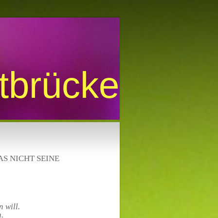
htbrücke
S NICHT SEINE
 will.
n.