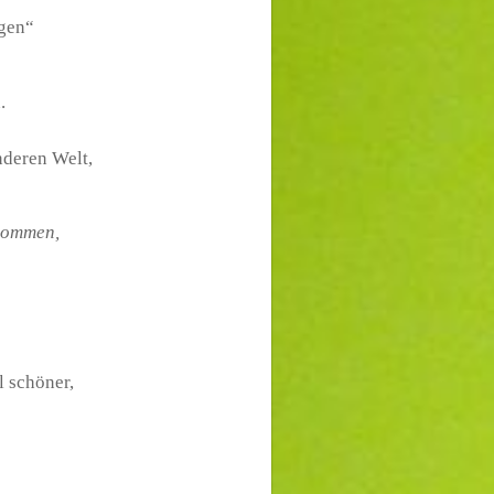
ogen“
.
anderen Welt,
 kommen,
el schöner,