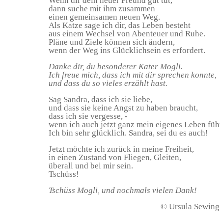
Wenn dir dein neuer Freund gut tut,
dann suche mit ihm zusammen
einen gemeinsamen neuen Weg.
Als Katze sage ich dir, das Leben besteht
aus einem Wechsel von Abenteuer und Ruhe.
Pläne und Ziele können sich ändern,
wenn der Weg ins Glücklichsein es erfordert.
Danke dir, du besonderer Kater Mogli.
Ich freue mich, dass ich mit dir sprechen konnte,
und dass du so vieles erzählt hast.
Sag Sandra, dass ich sie liebe,
und dass sie keine Angst zu haben braucht,
dass ich sie vergesse, -
wenn ich auch jetzt ganz mein eigenes Leben füh
Ich bin sehr glücklich. Sandra, sei du es auch!
Jetzt möchte ich zurück in meine Freiheit,
in einen Zustand von Fliegen, Gleiten,
überall und bei mir sein.
Tschüss!
Tschüss Mogli, und nochmals vielen Dank!
© Ursula Sewing