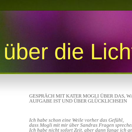
über die Lic
GESPRÄCH MIT KATER MOGLI ÜBER DAS, WA
AUFGABE IST UND ÜBER GLÜCKLICHSEIN
Ich habe schon eine Weile vorher das Gefühl,
dass Mogli mit mir über Sandras Fragen sprechen
Ich habe nicht sofort Zeit, aber dann fange ich a