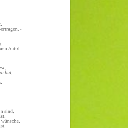
,
ertragen, -
g.
euen Auto!
st,
n hat,
,
n sind,
st,
e wünsche,
st.