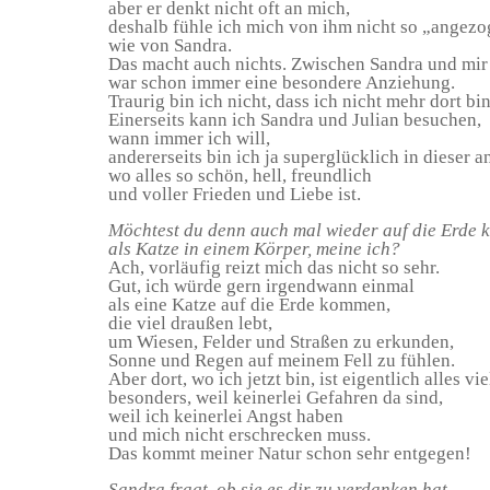
aber er denkt nicht oft an mich,
deshalb fühle ich mich von ihm nicht so „angez
wie von Sandra.
Das macht auch nichts. Zwischen Sandra und mir
war schon immer eine besondere Anziehung.
Traurig bin ich nicht, dass ich nicht mehr dort bin
Einerseits kann ich Sandra und Julian besuchen,
wann immer ich will,
andererseits bin ich ja superglücklich in dieser 
wo alles so schön, hell, freundlich
und voller Frieden und Liebe ist.
Möchtest du denn auch mal wieder auf die Erde
als Katze in einem Körper, meine ich?
Ach, vorläufig reizt mich das nicht so sehr.
Gut, ich würde gern irgendwann einmal
als eine Katze auf die Erde kommen,
die viel draußen lebt,
um Wiesen, Felder und Straßen zu erkunden,
Sonne und Regen auf meinem Fell zu fühlen.
Aber dort, wo ich jetzt bin, ist eigentlich alles vi
besonders, weil keinerlei Gefahren da sind,
weil ich keinerlei Angst haben
und mich nicht erschrecken muss.
Das kommt meiner Natur schon sehr entgegen!
Sandra fragt, ob sie es dir zu verdanken hat,