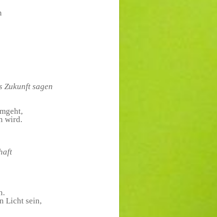
n
ns Zukunft sagen
umgeht,
n wird.
haft
n.
 Licht sein,