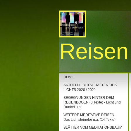
Reisen 
HOME
AKTUELLE BOTSCHAFTEN DES
LICHTS 2020 / 2021
BEGEGNUNGEN HINTER DEM
REGENBOGEN (8 Texte) - Licht und
Dunkel u.a.
WEITERE MEDITATIVE REISEN -
Das Lichtsteinetor u.a. (14 Texte)
BLÄTTER VOM MEDITATIONSBAUM