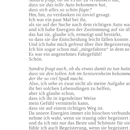
dass sie das tolle Auto bekommen hat,
dass sich alles so schön fügte?
Hm, hm, zu verdanken ist zuviel gesagt.
Ich war ein paar Mal bei ihr,
als sie auf der Suche nach dem richtigen Auto war
und ich habe Energien der Zustimmung auf sie üb
das hat sie, glaube ich, ermutigt und bestärkt,
so dass sie die Entscheidung leicht fällen konnte.
Und ich habe mich gefreut über ihre Begeisterun
Ich bin sogar schon mal „mitgefahren“ in dem n
Es war ein angenehmes Fahrgefühl!
Schön.
Sandra fragt auch, ob du etwas damit zu tun hatte
dass sie den tollen Job im Seniorenheim bekomme
der ihr so viel Spaß macht.
Also, ich sehe es zwar nicht als meine Aufgabe an
ihr bei solchen Lebensdingen zu helfen,
aber ich glaube schon,
dass ich ihr in irgendeiner Weise
mein Gefühl vermitteln kann,
dass sie auf einem richtigen Weg ist.
Da unsere Energien immer ein bisschen verbunde
nehme ich wahr, wenn sie traurig oder begeistert i
und da ich mir nur das Beste und Schönste für si
fühle ich auch Begeisterung, wenn sie begeistert i