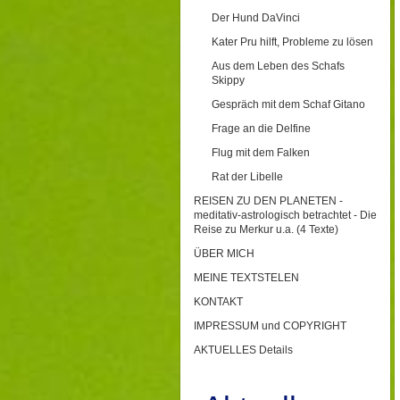
Der Hund DaVinci
Kater Pru hilft, Probleme zu lösen
Aus dem Leben des Schafs
Skippy
Gespräch mit dem Schaf Gitano
Frage an die Delfine
Flug mit dem Falken
Rat der Libelle
REISEN ZU DEN PLANETEN -
meditativ-astrologisch betrachtet - Die
Reise zu Merkur u.a. (4 Texte)
ÜBER MICH
MEINE TEXTSTELEN
KONTAKT
IMPRESSUM und COPYRIGHT
AKTUELLES Details